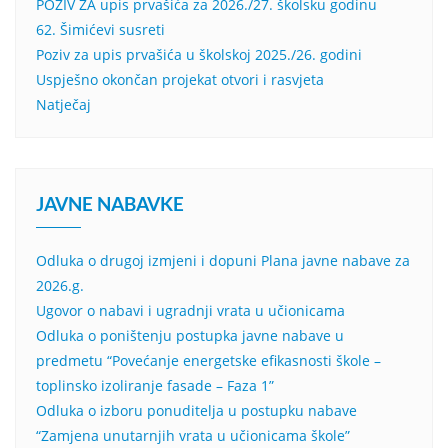
POZIV ZA upis prvašića za 2026./27. školsku godinu
62. Šimićevi susreti
Poziv za upis prvašića u školskoj 2025./26. godini
Uspješno okončan projekat otvori i rasvjeta
Natječaj
JAVNE NABAVKE
Odluka o drugoj izmjeni i dopuni Plana javne nabave za
2026.g.
Ugovor o nabavi i ugradnji vrata u učionicama
Odluka o poništenju postupka javne nabave u
predmetu “Povećanje energetske efikasnosti škole –
toplinsko izoliranje fasade – Faza 1”
Odluka o izboru ponuditelja u postupku nabave
“Zamjena unutarnjih vrata u učionicama škole”