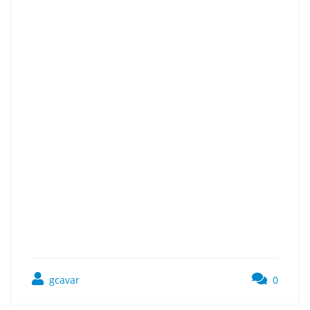
gcavar
0