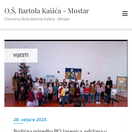
Skip
O.Š. Bartola Kašića - Mostar
to
content
Osnovna škola Bartola Kašića - Mostar
VIJESTI
28. veljače 2023.
Božićna priredba PO Jasenica, održana u