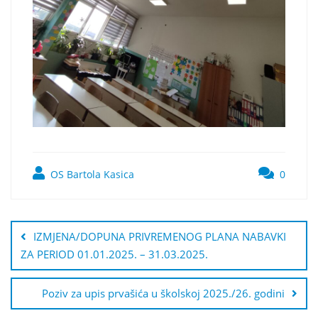
OS Bartola Kasica
0
Navigacija
objava
IZMJENA/DOPUNA PRIVREMENOG PLANA NABAVKI
ZA PERIOD 01.01.2025. – 31.03.2025.
Poziv za upis prvašića u školskoj 2025./26. godini